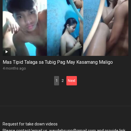
Mas Tipid Talaga sa Tubig Pag May Kasamang Maligo
4 months ago
Posts
1
2
Next
pagination
Request for take down videos
Please contact/email us. wevdebsupp@gmail.com and provide link