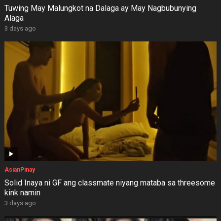
Tuwing May Malungkot na Dalaga ay May Nagbubunying
Alaga
3 days ago
AsianPinay
Solid Inaya ni GF ang classmate niyang mataba sa threesome
kink namin
3 days ago