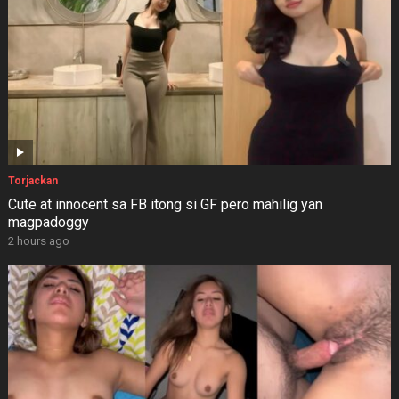
Torjackan
Cute at innocent sa FB itong si GF pero mahilig yan
magpadoggy
2 hours ago