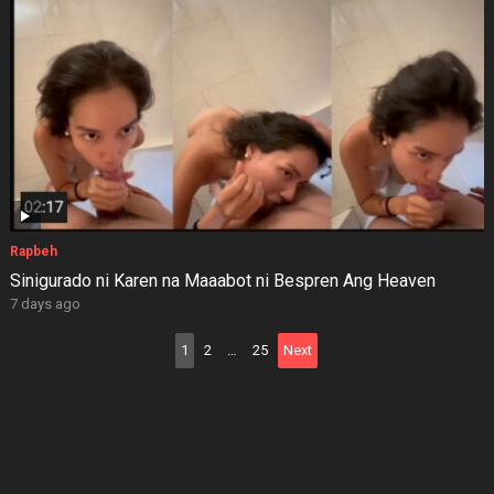
Rapbeh
Sinigurado ni Karen na Maaabot ni Bespren Ang Heaven
7 days ago
Posts
1
2
…
25
Next
pagination