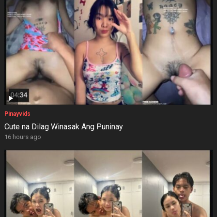
Pinayvids
Cute na Dilag Winasak Ang Puninay
16 hours ago