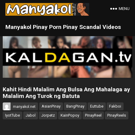
MENU
Manyakol Pinay Porn Pinay Scandal Videos
Kahit Hindi Malalim Ang Bulsa Ang Mahalaga ay
Malalim Ang Turok ng Batuta
AsianPinay
BangPinay
Euttube
Fakboi
manyakol.net
IyotTube
Jabol
Jorpetz
KainPopoy
PinayReel
PinayReels